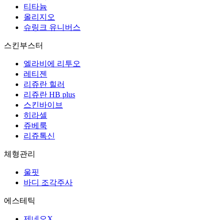
티타늄
올리지오
슈링크 유니버스
스킨부스터
엘라비에 리투오
레티젠
리쥬란 힐러
리쥬란 HB plus
스킨바이브
히라셀
쥬베룩
리쥬톡신
체형관리
울핏
바디 조각주사
에스테틱
제네오X