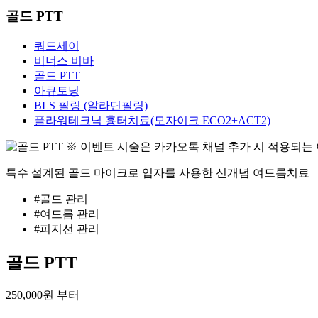
골드 PTT
쿼드세이
비너스 비바
골드 PTT
아큐토닝
BLS 필링 (알라딘필링)
플라워테크닉 흉터치료(모자이크 ECO2+ACT2)
※ 이벤트 시술은 카카오톡 채널 추가 시 적용되는
특수 설계된 골드 마이크로 입자를 사용한 신개념 여드름치료
#골드 관리
#여드름 관리
#피지선 관리
골드 PTT
250,000
원 부터