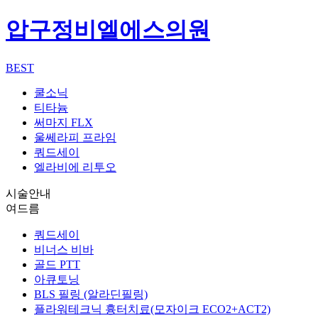
압구정비엘에스의원
BEST
쿨소닉
티타늄
써마지 FLX
울쎄라피 프라임
쿼드세이
엘라비에 리투오
시술안내
여드름
쿼드세이
비너스 비바
골드 PTT
아큐토닝
BLS 필링 (알라딘필링)
플라워테크닉 흉터치료(모자이크 ECO2+ACT2)