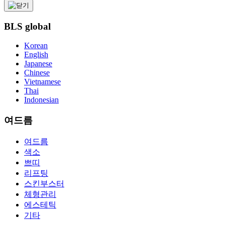
BLS
global
Korean
English
Japanese
Chinese
Vietnamese
Thai
Indonesian
여드름
여드름
색소
쁘띠
리프팅
스킨부스터
체형관리
에스테틱
기타