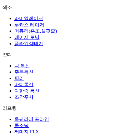
색소
라비앙레이저
루카스 레이저
머큐리(홍조,실핏줄)
레이저 토닝
플라워점빼기
쁘띠
턱 톡신
주름톡신
필러
바디톡신
다한증 톡신
조각주사
리프팅
울쎄라피 프라임
쿨소닉
써마지 FLX