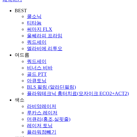
BEST
쿨소닉
티타늄
써마지 FLX
울쎄라피 프라임
쿼드세이
엘라비에 리투오
여드름
쿼드세이
비너스 비바
골드 PTT
아큐토닝
BLS 필링 (알라딘필링)
플라워테크닉 흉터치료(모자이크 ECO2+ACT2)
색소
라비앙레이저
루카스 레이저
머큐리(홍조,실핏줄)
레이저 토닝
플라워점빼기