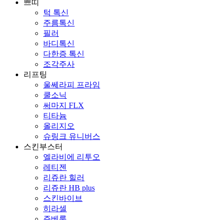
쁘띠
턱 톡신
주름톡신
필러
바디톡신
다한증 톡신
조각주사
리프팅
울쎄라피 프라임
쿨소닉
써마지 FLX
티타늄
올리지오
슈링크 유니버스
스킨부스터
엘라비에 리투오
레티젠
리쥬란 힐러
리쥬란 HB plus
스킨바이브
히라셀
쥬베룩