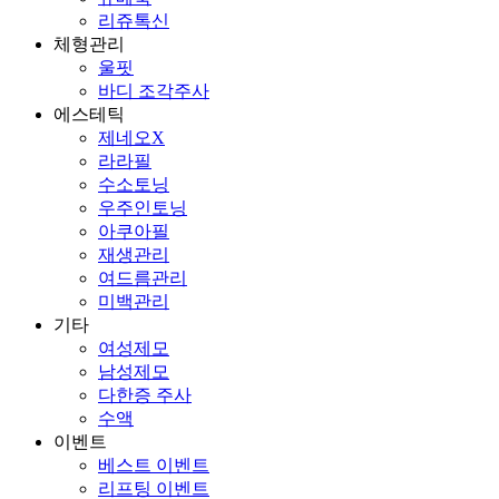
리쥬톡신
체형관리
울핏
바디 조각주사
에스테틱
제네오X
라라필
수소토닝
우주인토닝
아쿠아필
재생관리
여드름관리
미백관리
기타
여성제모
남성제모
다한증 주사
수액
이벤트
베스트 이벤트
리프팅 이벤트